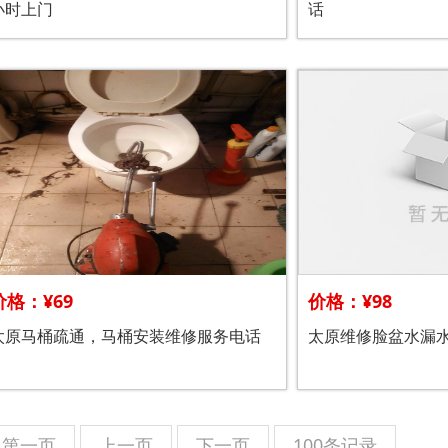
小时上门
话
价格：¥69
价格：¥98
太原马桶疏通，马桶安装维修服务电话
太原维修脸盆水漏
第一页
上一页
下一页
100条记录