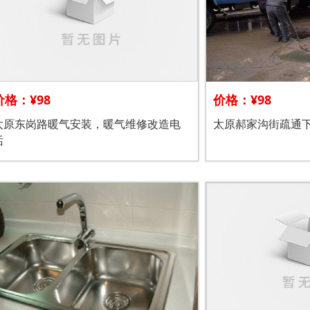
价格：¥98
价格：¥98
太原东岗路暖气安装，暖气维修改造电
太原郝家沟街疏通
话