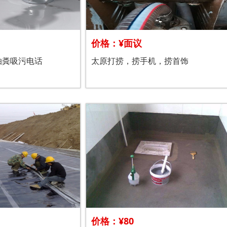
价格：¥面议
抽粪吸污电话
太原打捞，捞手机，捞首饰
价格：¥80