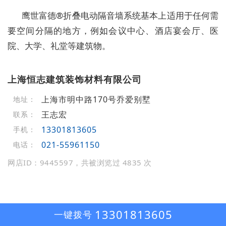
鹰世富德®折叠电动隔音墙系统基本上适用于任何需
要空间分隔的地方，例如会议中心、酒店宴会厅、医
院、大学、礼堂等建筑物。
上海恒志建筑装饰材料有限公司
上海市明中路170号乔爱别墅
地址：
王志宏
联系：
13301813605
手机：
021-55961150
电话：
网店ID：9445597，共被浏览过 4835 次
13301813605
一键拨号