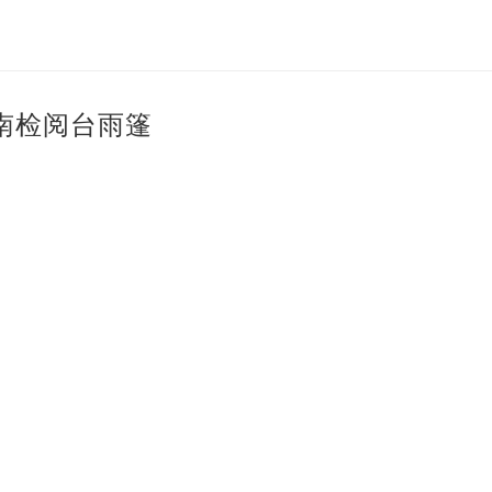
南检阅台雨篷