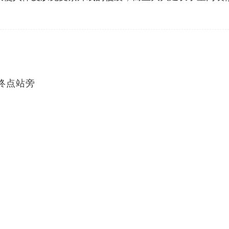
9终点站旁