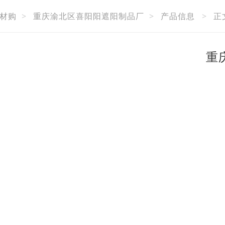
材购
>
重庆渝北区喜阳阳遮阳制品厂
>
产品信息
>
正
重