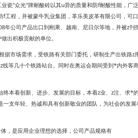
业瓷"众光"牌耐酸砖以其u异的质量和防f耐酸性能，广
防f工程，并被蒙牛乳业集团，革乐美皮革有限公司，可
08年公司产品出口到刚果、越南、尼日尔等地，并被z刊
护做出积极贡献的单位。
年根据市场需求，受铁路有关部门委托，研制生产出铁路z
z线等几十个铁路站台。同时在奥运会期间受到*内外客
终本着创新、进步、发展的目标，本着z业、z注、求*
造一支年轻、热诚和具有创新敬业的团队，为社会的发展
与一体，是应用企业理想的选择，公司产品规格有