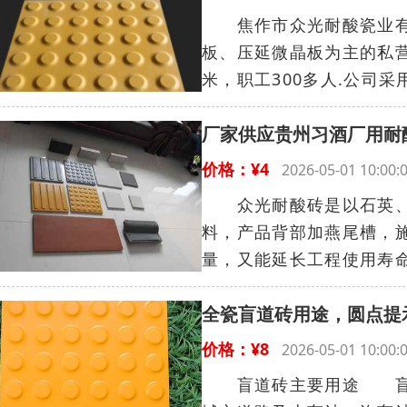
焦作市众光耐酸瓷业有限
板、压延微晶板为主的私营
米，职工300多人.公司采
厂家供应贵州习酒厂用耐
价格：¥4
2026-05-01 10:
众光耐酸砖是以石英、长
料，产品背部加燕尾槽，
量，又能延长工程使用寿命
全瓷盲道砖用途，圆点提
价格：¥8
2026-05-01 10:
盲道砖主要用途 盲道