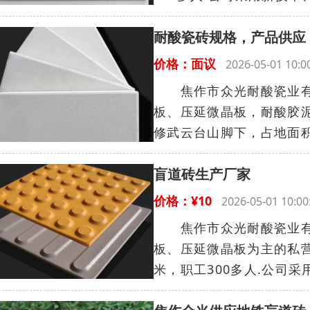
耐酸瓷砖规格，产品供应
价格：面议
2026-05-01 10
焦作市众光耐酸瓷业有限
板、压延微晶板，耐酸胶泥
修武云台山脚下，占地面积2
盲道砖生产厂家
价格：¥10
2026-05-01 10
焦作市众光耐酸瓷业有限
板、压延微晶板为主的私营
米，职工300多人.公司采