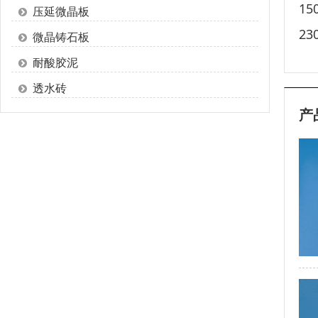
15
压延微晶板
23
微晶铸石板
耐酸胶泥
透水砖
产