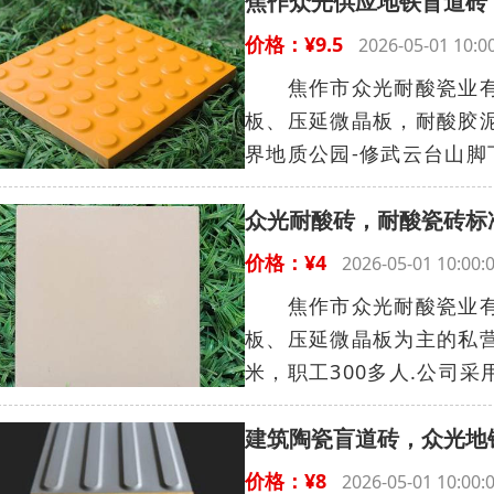
焦作众光供应地铁盲道砖
价格：¥9.5
2026-05-01 10
焦作市众光耐酸瓷业有限
板、压延微晶板，耐酸胶
界地质公园-修武云台山脚下
众光耐酸砖，耐酸瓷砖标
价格：¥4
2026-05-01 10:
焦作市众光耐酸瓷业有限
板、压延微晶板为主的私营
米，职工300多人.公司采
建筑陶瓷盲道砖，众光地
价格：¥8
2026-05-01 10: