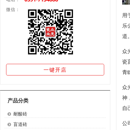
微信：
用
乐
道
众
瓷
一键开店
青
众
神
产品分类
自
耐酸砖
公
盲道砖