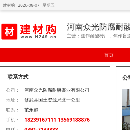
建材购
2026-08-07
星期五
河南众光防腐耐
主营：焦作耐酸砖厂，焦作盲
首页
联系方式
公
河南众光防腐耐酸瓷业有限公司
公司：
修武县国土资源局北一公里
地址：
范永超
联系：
18239167111 13569188876
手机：
0391-7134888
电话：