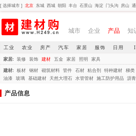
[ 选择城市 ]
北京
东城
西城
朝阳
丰台
石景山
海淀
门头沟
房山
通
城市
企业
产品
知
工业
农业
房产
汽车
家居
服饰
日用
家居:
装修
装饰
建材
五金
家居
照明
家具
建材:
板材
钢材
砌筑材料
管件
石材
粘合剂
特种建材
梯类
油漆
玻璃
基础建材
天然大理石
水管管材
施工防护用品
沥
产品信息