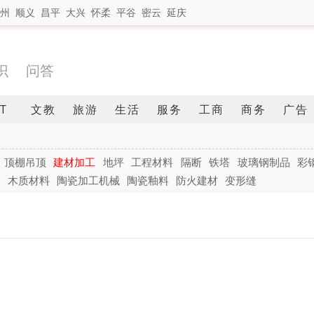
州
顺义
昌平
大兴
怀柔
平谷
密云
延庆
识
问答
IT
文教
旅游
生活
服务
工商
商务
广告
顶棚吊顶
建材加工
地坪
工程材料
隔断
铁塔
玻璃钢制品
彩
青
木质材料
陶瓷加工机械
陶瓷釉料
防火建材
变形缝