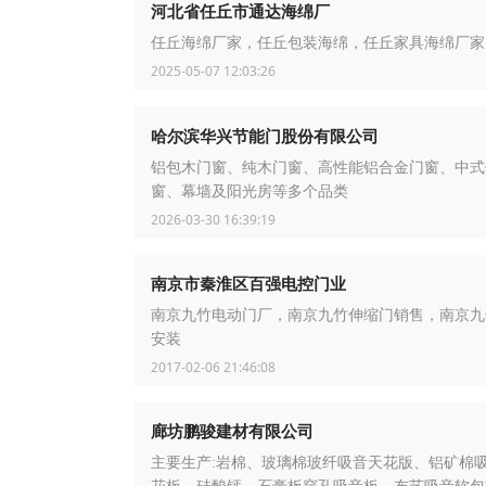
河北省任丘市通达海绵厂
任丘海绵厂家，任丘包装海绵，任丘家具海绵厂家
2025-05-07 12:03:26
哈尔滨华兴节能门股份有限公司
铝包木门窗、纯木门窗、高性能铝合金门窗、中式
窗、幕墙及阳光房等多个品类
2026-03-30 16:39:19
南京市秦淮区百强电控门业
南京九竹电动门厂，南京九竹伸缩门销售，南京九
安装
2017-02-06 21:46:08
廊坊鹏骏建材有限公司
主要生产:岩棉、玻璃棉玻纤吸音天花版、铝矿棉