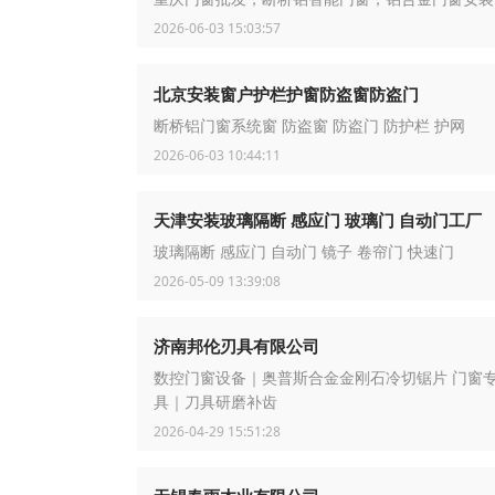
2026-06-03 15:03:57
北京安装窗户护栏护窗防盗窗防盗门
断桥铝门窗系统窗 防盗窗 防盗门 防护栏 护网
2026-06-03 10:44:11
天津安装玻璃隔断 感应门 玻璃门 自动门工厂
玻璃隔断 感应门 自动门 镜子 卷帘门 快速门
2026-05-09 13:39:08
济南邦伦刃具有限公司
数控门窗设备｜奥普斯合金金刚石冷切锯片 门窗
具｜刀具研磨补齿
2026-04-29 15:51:28