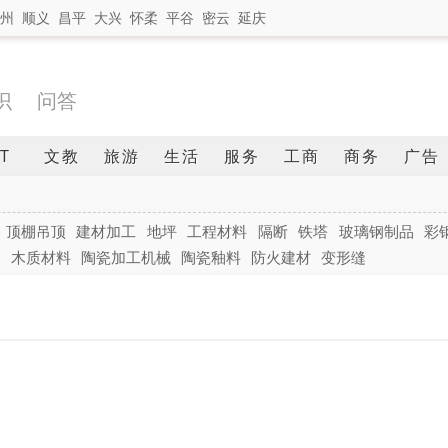
州
顺义
昌平
大兴
怀柔
平谷
密云
延庆
识
问答
IT
文教
旅游
生活
服务
工商
商务
广告
顶棚吊顶
建材加工
地坪
工程材料
隔断
铁塔
玻璃钢制品
彩
青
木质材料
陶瓷加工机械
陶瓷釉料
防火建材
变形缝