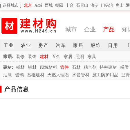
[ 选择城市 ]
北京
东城
西城
朝阳
丰台
石景山
海淀
门头沟
房山
通
城市
企业
产品
知
工业
农业
房产
汽车
家居
服饰
日用
家居:
装修
装饰
建材
五金
家居
照明
家具
建材:
板材
钢材
砌筑材料
管件
石材
粘合剂
特种建材
梯类
油漆
玻璃
基础建材
天然大理石
水管管材
施工防护用品
沥
产品信息