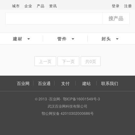
城市
企业
产品
资讯
登录
注册
搜产品
建材
管件
封头
上一页
下一页
共0页
百业网
百业通
支付
建站
联系我们
© 2013 -百业网- 鄂ICP备16001549号-3
武汉百业网科技有限公司
鄂公网安备 42010302000686号