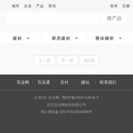
城市
企业
产品
资讯
登录
注册
搜产品
建材
厨房建材
整体橱柜
上一页
下一页
共0页
百业网
百业通
支付
建站
联系我们
© 2013 -百业网- 鄂ICP备16001549号-3
武汉百业网科技有限公司
鄂公网安备 42010302000686号